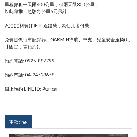
里程數租一天限400公里，租兩天限800公里，
以此類推，超駛每公里5元另計。
汽油(油料費)和ETC過路費，為使用者付費。
免費提供行車記錄器、GARMIN導航、車充、兒童安全座椅(尺
寸固定，需預約)。
預約電話: 0926-887799
預約市話: 04-24528658
線上預約 LINE ID: @zmcar
車款介紹