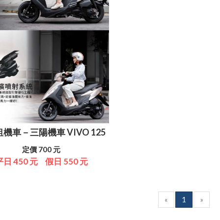
機車－三陽機車 VIVO 125
定價 700 元
平日 450 元
假日 550 元
«
1
»