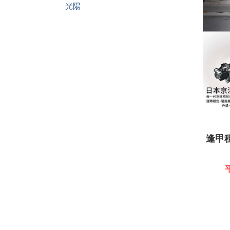
光陽
逢甲租