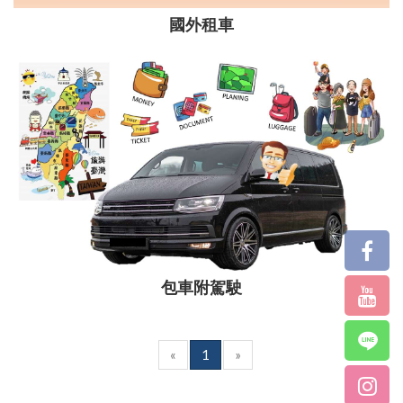
國外租車
包車附駕駛
«
1
»