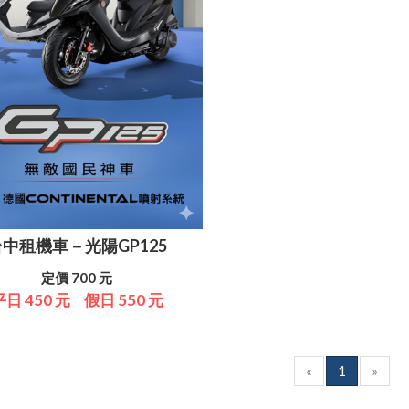
台中租機車－光陽GP125
定價 700 元
平日 450 元
假日 550 元
«
1
»